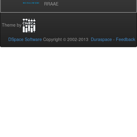
RRAAE
Theme by
DSpace Software
Copyright © 2002-2013
Duraspace
-
Feedback