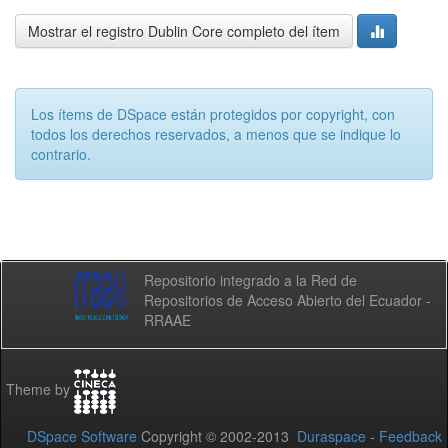
Mostrar el registro Dublin Core completo del ítem
Los ítems de DSpace están protegidos por copyright, con
todos los derechos reservados, a menos que se indique lo
contrario.
Repositorio integrado a la Red de
Repositorios de Acceso Abierto del Ecuador -
RRAAE
Theme by
DSpace Software
Copyright © 2002-2013
Duraspace
-
Feedback