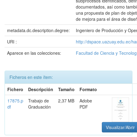
subprocesos identificados, defi
documentados, así como tambi
una propuesta de plan de objet
de mejora para el área de dise
metadata.dc.description.degree:
Ingeniero de Producción y Ope
URI :
http://dspace.uazuay.edu.ec/h
Aparece en las colecciones:
Facultad de Ciencia y Tecnolog
Ficheros en este ítem:
Fichero
Descripción
Tamaño
Formato
17875.p
Trabajo de
2,37 MB
Adobe
df
Graduación
PDF
Visualizar/Abrir