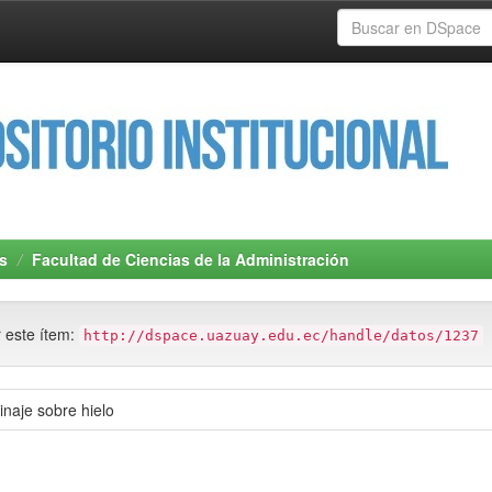
s
Facultad de Ciencias de la Administración
r este ítem:
http://dspace.uazuay.edu.ec/handle/datos/1237
inaje sobre hielo