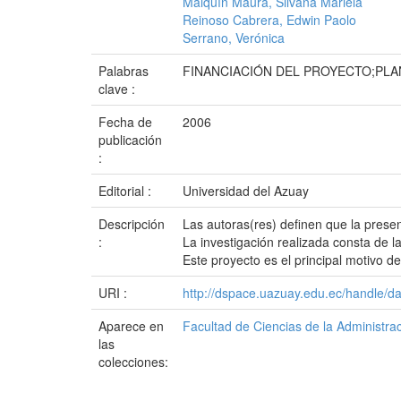
Malquín Maura, Silvana Mariela
Reinoso Cabrera, Edwin Paolo
Serrano, Verónica
Palabras
FINANCIACIÓN DEL PROYECTO;PL
clave :
Fecha de
2006
publicación
:
Editorial :
Universidad del Azuay
Descripción
Las autoras(res) definen que la prese
:
La investigación realizada consta de l
Este proyecto es el principal motivo d
URI :
http://dspace.uazuay.edu.ec/handle/d
Aparece en
Facultad de Ciencias de la Administra
las
colecciones: