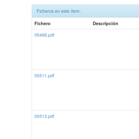
Ficheros en este ítem:
Fichero
Descripción
05488.pdf
05511.pdf
05513.pdf