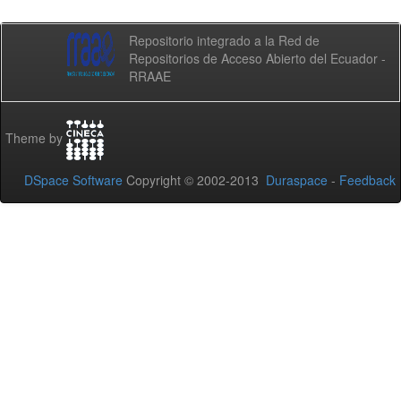
Repositorio integrado a la Red de
Repositorios de Acceso Abierto del Ecuador -
RRAAE
Theme by
DSpace Software
Copyright © 2002-2013
Duraspace
-
Feedback