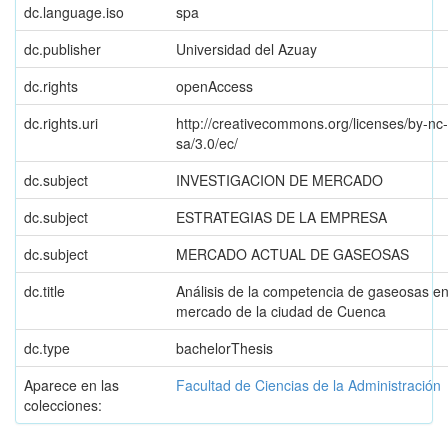
dc.language.iso
spa
dc.publisher
Universidad del Azuay
dc.rights
openAccess
dc.rights.uri
http://creativecommons.org/licenses/by-nc-
sa/3.0/ec/
dc.subject
INVESTIGACION DE MERCADO
dc.subject
ESTRATEGIAS DE LA EMPRESA
dc.subject
MERCADO ACTUAL DE GASEOSAS
dc.title
Análisis de la competencia de gaseosas en
mercado de la ciudad de Cuenca
dc.type
bachelorThesis
Aparece en las
Facultad de Ciencias de la Administración
colecciones: