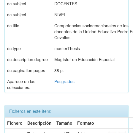
dc.subject
DOCENTES
dc.subject
NIVEL
dc.title
Competencias socioemocionales de los
docentes de la Unidad Educativa Pedro 
Cevallos
dc.type
masterThesis
dc.description.degree
Magíster en Educación Especial
dc.pagination.pages
38 p.
Aparece en las
Posgrados
colecciones:
Ficheros en este ítem:
Fichero
Descripción
Tamaño
Formato