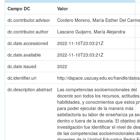
Campo DC
Valor
dc.contributor.advisor
Cordero Moreno, María Esther Del Carm
dc.contributor.author
Lascano Guijarro, María Alejandra
dc.date.accessioned
2022-11-10T23:03:21Z
dc.date.available
2022-11-10T23:03:21Z
dc.date.issued
2022
dc.identifier.uri
http://dspace.uazuay.edu.ec/handle/dato
dc.description.abstract
Las competencias socioemocionales del
docente son todos los recursos, actitudes
habilidades, y conocimientos que estos p
para poder ejecutar de la manera más
satisfactoria su labor de enseñanza ya se
dentro o fuera de la escuela. El objetivo 
investigación fue identificar el nivel de des
de las competencias socioemocionales de
docentes de la Unidad Educativa Pedro 