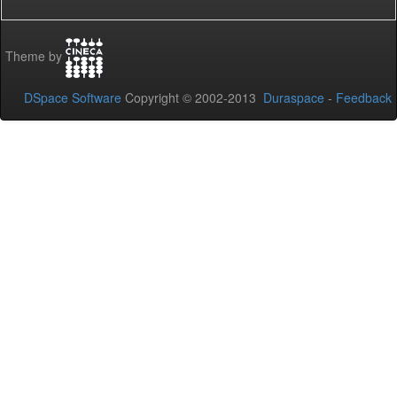
Theme by
DSpace Software
Copyright © 2002-2013
Duraspace
-
Feedback