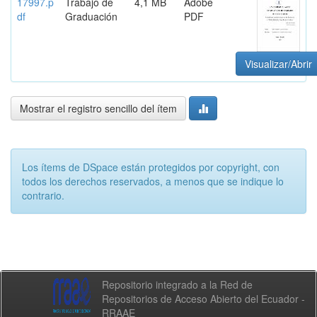
17997.p
Trabajo de
4,1 MB
Adobe
df
Graduación
PDF
Visualizar/Abrir
Mostrar el registro sencillo del ítem
Los ítems de DSpace están protegidos por copyright, con
todos los derechos reservados, a menos que se indique lo
contrario.
Repositorio integrado a la Red de
Repositorios de Acceso Abierto del Ecuador -
RRAAE