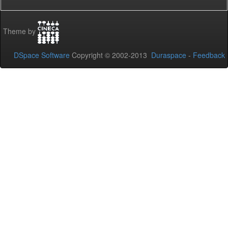
Theme by
DSpace Software
Copyright © 2002-2013
Duraspace
-
Feedback