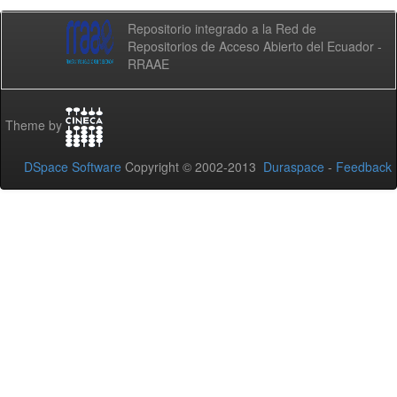
Repositorio integrado a la Red de
Repositorios de Acceso Abierto del Ecuador -
RRAAE
Theme by
DSpace Software
Copyright © 2002-2013
Duraspace
-
Feedback