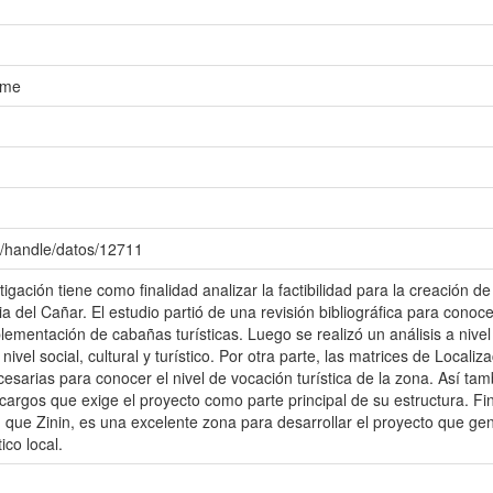
ome
c/handle/datos/12711
tigación tiene como finalidad analizar la factibilidad para la creación d
ia del Cañar. El estudio partió de una revisión bibliográfica para cono
ementación de cabañas turísticas. Luego se realizó un análisis a nivel 
nivel social, cultural y turístico. Por otra parte, las matrices de Local
cesarias para conocer el nivel de vocación turística de la zona. Así t
cargos que exige el proyecto como parte principal de su estructura. Fi
: que Zinin, es una excelente zona para desarrollar el proyecto que g
ico local.