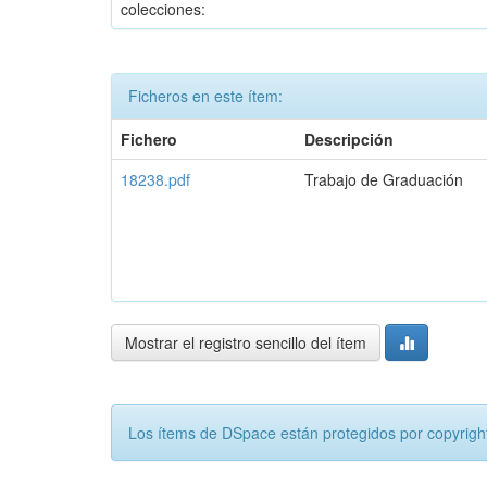
colecciones:
Ficheros en este ítem:
Fichero
Descripción
18238.pdf
Trabajo de Graduación
Mostrar el registro sencillo del ítem
Los ítems de DSpace están protegidos por copyright