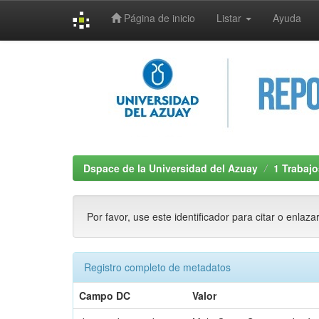
Página de inicio
Listar
Ayuda
Skip
navigation
Dspace de la Universidad del Azuay
1 Trabajo
Por favor, use este identificador para citar o enlaza
Registro completo de metadatos
Campo DC
Valor