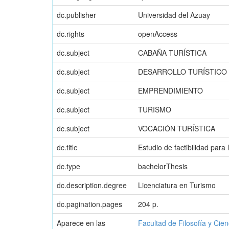
dc.publisher
Universidad del Azuay
dc.rights
openAccess
dc.subject
CABAÑA TURÍSTICA
dc.subject
DESARROLLO TURÍSTICO
dc.subject
EMPRENDIMIENTO
dc.subject
TURISMO
dc.subject
VOCACIÓN TURÍSTICA
dc.title
Estudio de factibilidad para
dc.type
bachelorThesis
dc.description.degree
Licenciatura en Turismo
dc.pagination.pages
204 p.
Aparece en las
Facultad de Filosofía y Ci