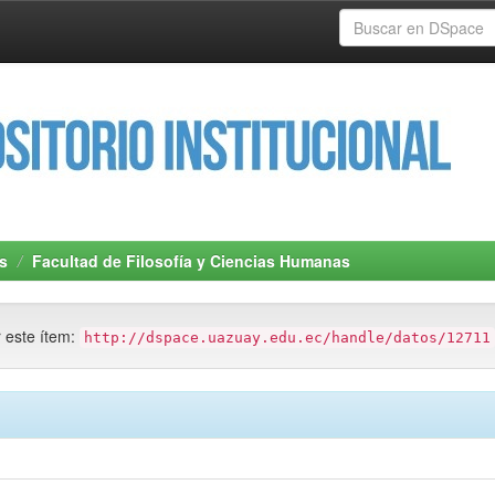
s
Facultad de Filosofía y Ciencias Humanas
r este ítem:
http://dspace.uazuay.edu.ec/handle/datos/12711