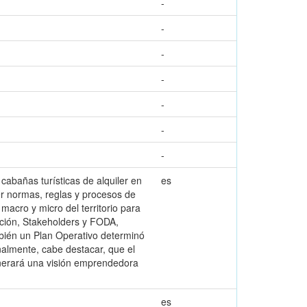
-
-
-
-
-
-
-
e cabañas turísticas de alquiler en
es
cer normas, reglas y procesos de
macro y micro del territorio para
ización, Stakeholders y FODA,
ambién un Plan Operativo determinó
nalmente, cabe destacar, que el
enerará una visión emprendedora
es