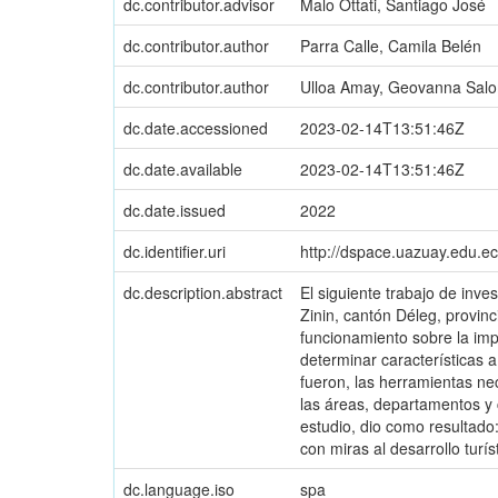
dc.contributor.advisor
Malo Ottati, Santiago José
dc.contributor.author
Parra Calle, Camila Belén
dc.contributor.author
Ulloa Amay, Geovanna Sal
dc.date.accessioned
2023-02-14T13:51:46Z
dc.date.available
2023-02-14T13:51:46Z
dc.date.issued
2022
dc.identifier.uri
http://dspace.uazuay.edu.e
dc.description.abstract
El siguiente trabajo de inves
Zinin, cantón Déleg, provinc
funcionamiento sobre la impl
determinar características a 
fueron, las herramientas ne
las áreas, departamentos y 
estudio, dio como resultado
con miras al desarrollo turíst
dc.language.iso
spa