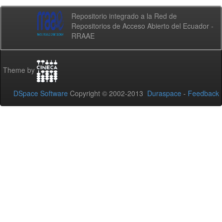
Repositorio integrado a la Red de
Repositorios de Acceso Abierto del Ecuador -
RRAAE
Theme by
DSpace Software
Copyright © 2002-2013
Duraspace
-
Feedback