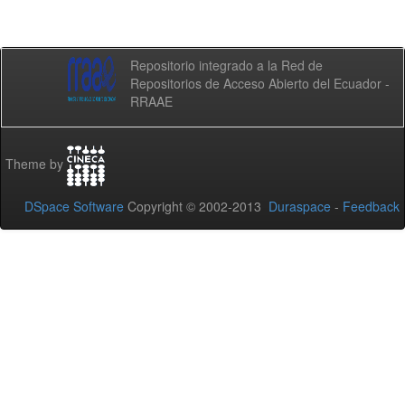
Repositorio integrado a la Red de
Repositorios de Acceso Abierto del Ecuador -
RRAAE
Theme by
DSpace Software
Copyright © 2002-2013
Duraspace
-
Feedback