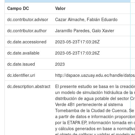
Campo DC
Valor
dc.contributor.advisor
Cazar Almache, Fabián Eduardo
dc.contributor.author
Jaramillo Paredes, Galo Xavier
dc.date.accessioned
2023-05-23T17:03:26Z
dc.date.available
2023-05-23T17:03:26Z
dc.date.issued
2023
dc.identifier.uri
http://dspace.uazuay.edu.ec/handle/dato
dc.description.abstract
El presente estudio se basa en la creació
un modelo de simulación hidráulica de la 
distribución de agua potable del sector C
Verde 4B1 perteneciente al sistema
Tomebamba de la Ciudad de Cuenca. Se 
a partir de datos e información proporcio
por la ETAPA EP, información tomada en
y cálculos generados en base a normativ
el objeto de calibrar y validar el modelo e