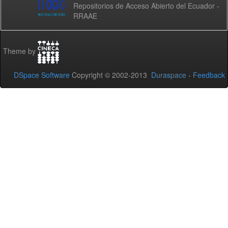
Repositorios de Acceso Abierto del Ecuador -
RRAAE
Theme by
DSpace Software
Copyright © 2002-2013
Duraspace
-
Feedback