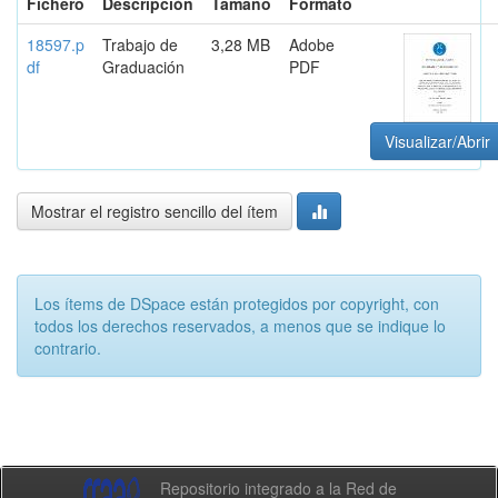
Fichero
Descripción
Tamaño
Formato
18597.p
Trabajo de
3,28 MB
Adobe
df
Graduación
PDF
Visualizar/Abrir
Mostrar el registro sencillo del ítem
Los ítems de DSpace están protegidos por copyright, con
todos los derechos reservados, a menos que se indique lo
contrario.
Repositorio integrado a la Red de