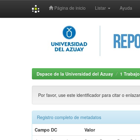
Página de inicio
Listar
Ayuda
Skip
navigation
Dspace de la Universidad del Azuay
1 Trabajo
Por favor, use este identificador para citar o enlaza
Registro completo de metadatos
Campo DC
Valor