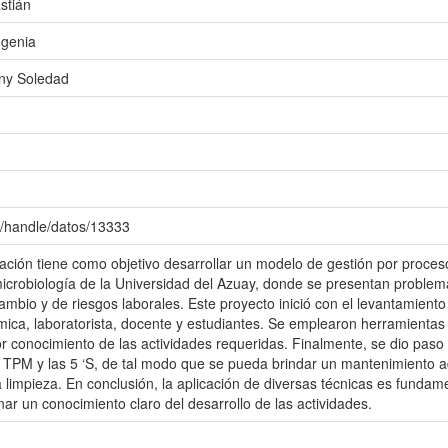
stián
ugenia
ny Soledad
c/handle/datos/13333
ulación tiene como objetivo desarrollar un modelo de gestión por proce
microbiología de la Universidad del Azuay, donde se presentan problem
cambio y de riesgos laborales. Este proyecto inició con el levantamien
émica, laboratorista, docente y estudiantes. Se emplearon herramientas
 conocimiento de las actividades requeridas. Finalmente, se dio paso 
 TPM y las 5 ‘S, de tal modo que se pueda brindar un mantenimiento a
limpieza. En conclusión, la aplicación de diversas técnicas es fundame
nar un conocimiento claro del desarrollo de las actividades.