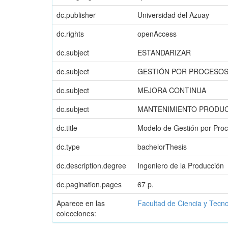
dc.publisher
Universidad del Azuay
dc.rights
openAccess
dc.subject
ESTANDARIZAR
dc.subject
GESTIÓN POR PROCESO
dc.subject
MEJORA CONTINUA
dc.subject
MANTENIMIENTO PRODUCT
dc.title
Modelo de Gestión por Proce
dc.type
bachelorThesis
dc.description.degree
Ingeniero de la Producción
dc.pagination.pages
67 p.
Aparece en las
Facultad de Ciencia y Tecn
colecciones: