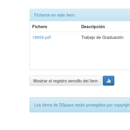
Ficheros en este ítem:
Fichero
Descripción
18859.pdf
Trabajo de Graduación
Mostrar el registro sencillo del ítem
Los ítems de DSpace están protegidos por copyright