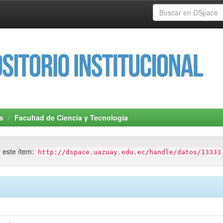
s
Facultad de Ciencia y Tecnología
r este ítem:
http://dspace.uazuay.edu.ec/handle/datos/13333