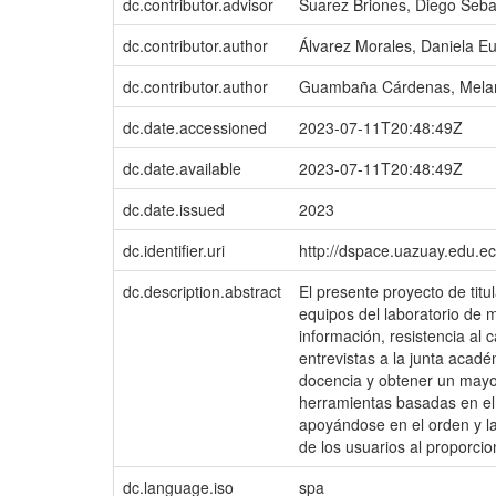
dc.contributor.advisor
Suarez Briones, Diego Seba
dc.contributor.author
Álvarez Morales, Daniela E
dc.contributor.author
Guambaña Cárdenas, Mela
dc.date.accessioned
2023-07-11T20:48:49Z
dc.date.available
2023-07-11T20:48:49Z
dc.date.issued
2023
dc.identifier.uri
http://dspace.uazuay.edu.e
dc.description.abstract
El presente proyecto de tit
equipos del laboratorio de 
información, resistencia al 
entrevistas a la junta acad
docencia y obtener un mayor
herramientas basadas en el
apoyándose en el orden y la 
de los usuarios al proporcio
dc.language.iso
spa