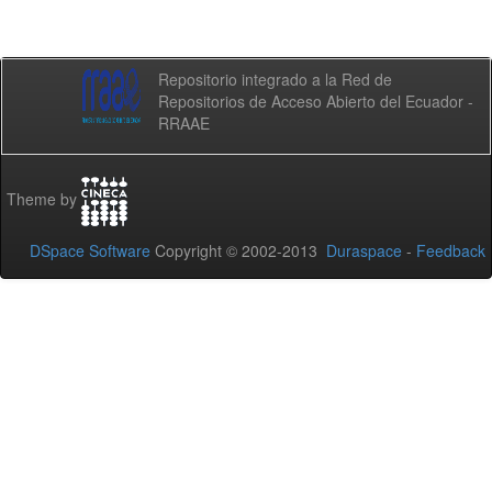
Repositorio integrado a la Red de
Repositorios de Acceso Abierto del Ecuador -
RRAAE
Theme by
DSpace Software
Copyright © 2002-2013
Duraspace
-
Feedback