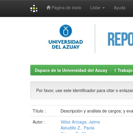
Página de inicio
Listar
Ayuda
Skip
navigation
Dspace de la Universidad del Azuay
1 Trabajo
Por favor, use este identificador para citar o enlaza
Título :
Descripción y análisis de cargos; y 
Autor :
Vélez Arízaga, Jaime
Astudillo Z., Paola