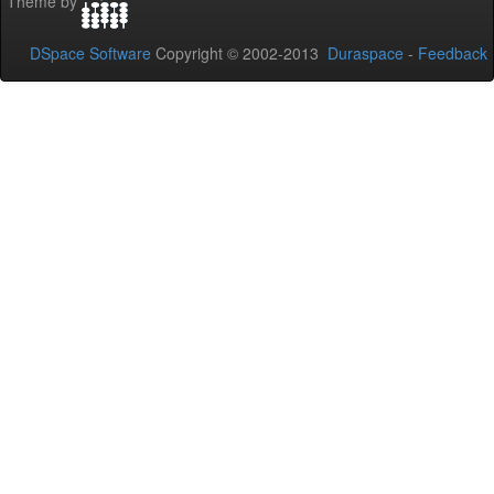
Theme by
DSpace Software
Copyright © 2002-2013
Duraspace
-
Feedback