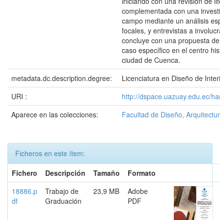
iniciando con una revisión de lit
complementada con una invest
campo mediante un análisis esp
focales, y entrevistas a involuc
concluye con una propuesta de 
caso específico en el centro his
ciudad de Cuenca.
metadata.dc.description.degree:
Licenciatura en Diseño de Inter
URI :
http://dspace.uazuay.edu.ec/h
Aparece en las colecciones:
Facultad de Diseño, Arquitectur
Ficheros en este ítem:
Fichero
Descripción
Tamaño
Formato
18886.p
Trabajo de
23,9 MB
Adobe
df
Graduación
PDF