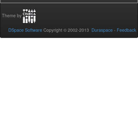
Theme by
DSpace Software
Copyright © 2002-2013
Duraspace
-
Feedback