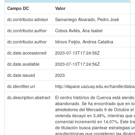
Campo DC
Valor
dc.contributor.advisor
Samaniego Alvarado, Pedro José
dc.contributor.author
Cobos Avilés, Ana Isabel
dc.contributor.author
Idrovo Feijóo, Andrea Catalina
dc.date.accessioned
2023-07-13T17:24:56Z
dc.date.available
2023-07-13T17:24:56Z
dc.date.issued
2023
dc.identifier.uri
http://dspace.uazuay.edu.ec/handle/dato
dc.description.abstract
El centro histórico de Cuenca está siendo
abandonado. Se ha encontrado que en lo
alrededores del Mercado 9 de Octubre el
vivienda decayó en 3,48%, mientras que 
comercial incrementó en 14,07%. Este tr
de titulación busca plantear estrategias u
arquitectónicas que consideren las dinám