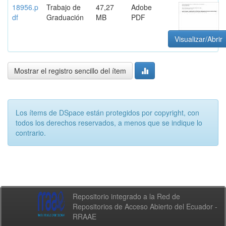
18956.p
Trabajo de
47,27
Adobe
df
Graduación
MB
PDF
Visualizar/Abrir
Mostrar el registro sencillo del ítem
Los ítems de DSpace están protegidos por copyright, con
todos los derechos reservados, a menos que se indique lo
contrario.
Repositorio integrado a la Red de
Repositorios de Acceso Abierto del Ecuador -
RRAAE