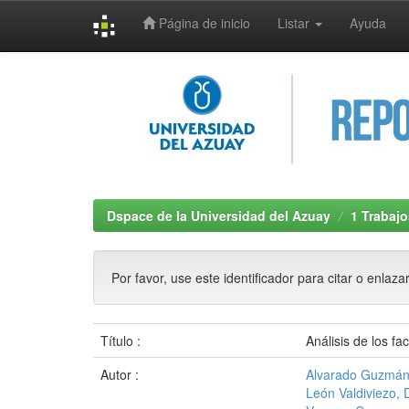
Página de inicio
Listar
Ayuda
Skip
navigation
Dspace de la Universidad del Azuay
1 Trabajo
Por favor, use este identificador para citar o enlaza
Título :
Análisis de los 
Autor :
Alvarado Guzmán
León Valdiviezo,