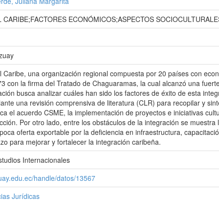
de, Juliana Margarita
 CARIBE;FACTORES ECONÓMICOS;ASPECTOS SOCIOCULTURALE
Azuay
Caribe, una organización regional compuesta por 20 países con econom
73 con la firma del Tratado de Chaguaramas, la cual alcanzó una fuerte
ación busca analizar cuáles han sido los factores de éxito de esta inte
iante una revisión comprensiva de literatura (CLR) para recopilar y s
ca el acuerdo CSME, la implementación de proyectos e iniciativas cultural
ción. Por otro lado, entre los obstáculos de la integración se muestra l
oca oferta exportable por la deficiencia en infraestructura, capacitació
zo para mejorar y fortalecer la integración caribeña.
studios Internacionales
zuay.edu.ec/handle/datos/13567
ias Jurídicas