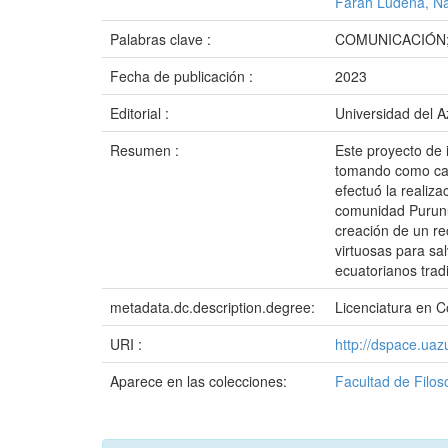
Farah Ludeña, Na
Palabras clave :
COMUNICACIÓN;
Fecha de publicación :
2023
Editorial :
Universidad del 
Resumen :
Este proyecto de 
tomando como cas
efectuó́ la realiz
comunidad Purunum
creación de un re
virtuosas para sal
ecuatorianos trad
metadata.dc.description.degree:
Licenciatura en C
URI :
http://dspace.ua
Aparece en las colecciones:
Facultad de Filo