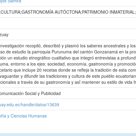
yid Samira
CULTURA;GASTRONOMÍA AUTÓCTONA;PATRIMONIO INMATERIAL
Azuay
investigación recopiló, describió́ y plasmó los saberes ancestrales y
o de estudio la parroquia Purunuma del cantón Gonzanamá en la prov
ación un estudio etnográfico cualitativo que integró entrevistas a profu
a, entorno a los ejes: sociedad, economía, gastronomía y promoción c
cetario que incluye 20 recetas donde se refleja la tradición de esta co
vaguardar y difundir las tradiciones y cultura de este pueblo ecuatoria
icionales a través de su gastronomía y así́ mantener su estilo de vida
omunicación Social y Publicidad
zuay.edu.ec/handle/datos/13639
sofía y Ciencias Humanas