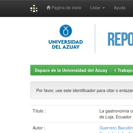
Página de inicio
Listar
Ayuda
Skip
navigation
Dspace de la Universidad del Azuay
1 Trabajo
Por favor, use este identificador para citar o enlaza
Título :
La gastronomía co
de Loja, Ecuador
Autor :
Guerrero Bacuili