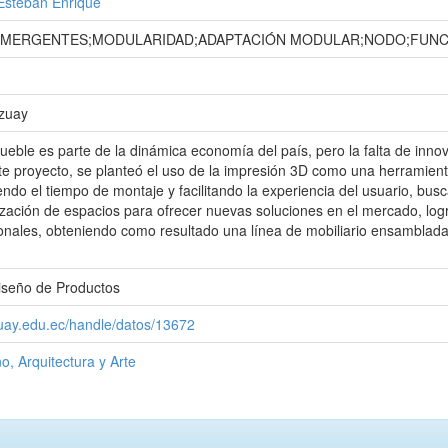
Esteban Enrique
EMERGENTES;MODULARIDAD;ADAPTACIÓN MODULAR;NODO;FUNCI
Azuay
mueble es parte de la dinámica economía del país, pero la falta de inno
ste proyecto, se planteó el uso de la impresión 3D como una herramien
iendo el tiempo de montaje y facilitando la experiencia del usuario, b
ización de espacios para ofrecer nuevas soluciones en el mercado, log
onales, obteniendo como resultado una línea de mobiliario ensamblad
Diseño de Productos
zuay.edu.ec/handle/datos/13672
o, Arquitectura y Arte