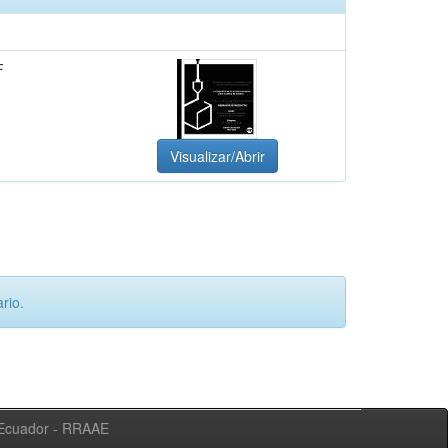
F
Visualizar/Abrir
rio.
l Ecuador - RRAAE