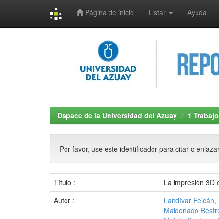
Página de inicio
Listar
Ayuda
Skip
navigation
Dspace de la Universidad del Azuay
1 Trabajo
Por favor, use este identificador para citar o enlaza
Título :
La impresión 3D 
Autor :
Landívar Feicán,
Maldonado Restre