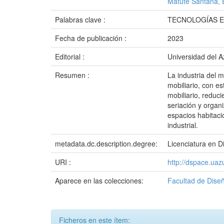
Matute Santana, 
Palabras clave :
TECNOLOGÍAS 
Fecha de publicación :
2023
Editorial :
Universidad del 
Resumen :
La industria del 
mobiliario, con e
mobiliario, reduc
seriación y organ
espacios habitaci
industrial.
metadata.dc.description.degree:
Licenciatura en 
URI :
http://dspace.ua
Aparece en las colecciones:
Facultad de Diseñ
Ficheros en este ítem: