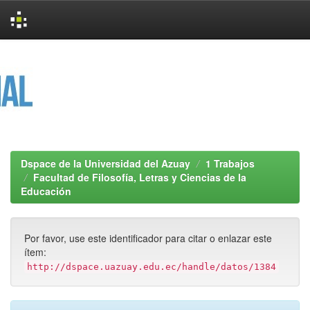
Skip
navigation
Dspace de la Universidad del Azuay
1 Trabajos
Facultad de Filosofía, Letras y Ciencias de la
Educación
Por favor, use este identificador para citar o enlazar este
ítem:
http://dspace.uazuay.edu.ec/handle/datos/1384