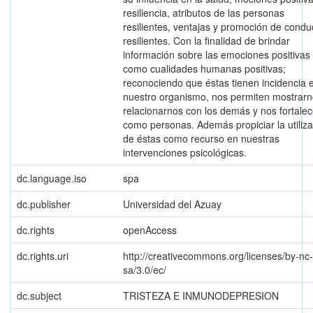
resiliencia, atributos de las personas
resilientes, ventajas y promoción de condu
resilientes. Con la finalidad de brindar
información sobre las emociones positivas
como cualidades humanas positivas;
reconociendo que éstas tienen incidencia 
nuestro organismo, nos permiten mostrarn
relacionarnos con los demás y nos fortale
como personas. Además propiciar la utiliz
de éstas como recurso en nuestras
intervenciones psicológicas.
dc.language.iso
spa
dc.publisher
Universidad del Azuay
dc.rights
openAccess
dc.rights.uri
http://creativecommons.org/licenses/by-nc-
sa/3.0/ec/
dc.subject
TRISTEZA E INMUNODEPRESION