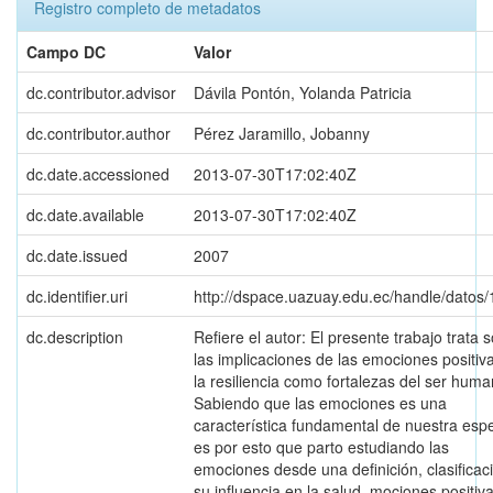
Registro completo de metadatos
Campo DC
Valor
dc.contributor.advisor
Dávila Pontón, Yolanda Patricia
dc.contributor.author
Pérez Jaramillo, Jobanny
dc.date.accessioned
2013-07-30T17:02:40Z
dc.date.available
2013-07-30T17:02:40Z
dc.date.issued
2007
dc.identifier.uri
http://dspace.uazuay.edu.ec/handle/datos
dc.description
Refiere el autor: El presente trabajo trata 
las implicaciones de las emociones positiv
la resiliencia como fortalezas del ser huma
Sabiendo que las emociones es una
característica fundamental de nuestra espe
es por esto que parto estudiando las
emociones desde una definición, clasificac
su influencia en la salud, mociones positiva