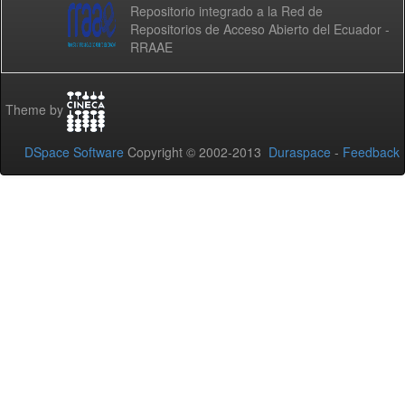
Repositorio integrado a la Red de
Repositorios de Acceso Abierto del Ecuador -
RRAAE
Theme by
DSpace Software
Copyright © 2002-2013
Duraspace
-
Feedback