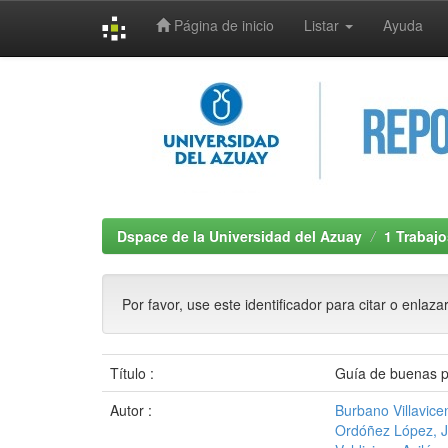
Página de inicio
Listar
Ayuda
Skip
navigation
Dspace de la Universidad del Azuay
1 Trabajo
Por favor, use este identificador para citar o enlaza
Título :
Guía de buenas pr
Autor :
Burbano Villavice
Ordóñez López, J