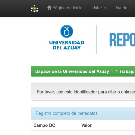
Página de inicio
Listar
Ayuda
Skip
navigation
Dspace de la Universidad del Azuay
1 Trabajo
Por favor, use este identificador para citar o enlaza
Registro completo de metadatos
Campo DC
Valor