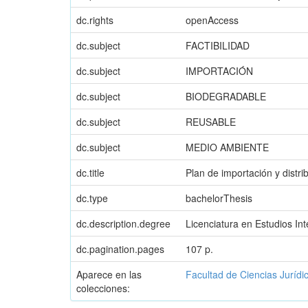
dc.rights
openAccess
dc.subject
FACTIBILIDAD
dc.subject
IMPORTACIÓN
dc.subject
BIODEGRADABLE
dc.subject
REUSABLE
dc.subject
MEDIO AMBIENTE
dc.title
Plan de importación y dist
dc.type
bachelorThesis
dc.description.degree
Licenciatura en Estudios In
dc.pagination.pages
107 p.
Aparece en las
Facultad de Ciencias Jurídi
colecciones: