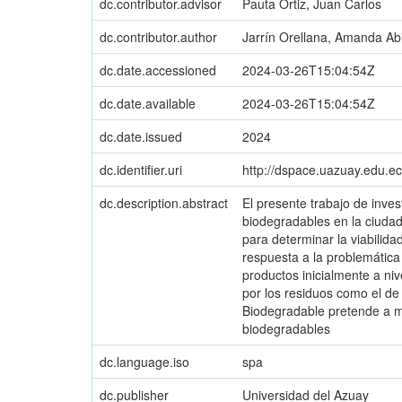
dc.contributor.advisor
Pauta Ortiz, Juan Carlos
dc.contributor.author
Jarrín Orellana, Amanda Abi
dc.date.accessioned
2024-03-26T15:04:54Z
dc.date.available
2024-03-26T15:04:54Z
dc.date.issued
2024
dc.identifier.uri
http://dspace.uazuay.edu.e
dc.description.abstract
El presente trabajo de inve
biodegradables en la ciudad
para determinar la viabilid
respuesta a la problemática 
productos inicialmente a niv
por los residuos como el de
Biodegradable pretende a má
biodegradables
dc.language.iso
spa
dc.publisher
Universidad del Azuay