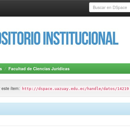
s
Facultad de Ciencias Jurídicas
r este ítem:
http://dspace.uazuay.edu.ec/handle/datos/14219