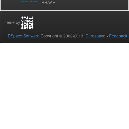
RRAAE
Theme by
DSpace Software
Copyright © 2002-2013
Duraspace
-
Feedback