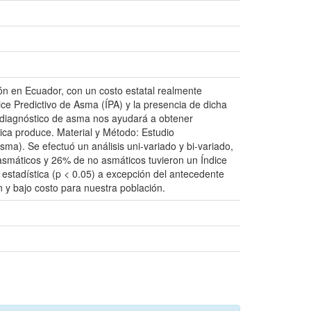
ón en Ecuador, con un costo estatal realmente
ice Predictivo de Asma (ÍPA) y la presencia de dicha
l diagnóstico de asma nos ayudará a obtener
nica produce. Material y Método: Estudio
sma). Se efectuó un análisis uni-variado y bi-variado,
 asmáticos y 26% de no asmáticos tuvieron un Índice
a estadística (p < 0.05) a excepción del antecedente
n y bajo costo para nuestra población.