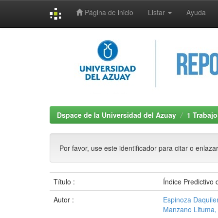
Página de inicio
Listar
Ayuda
Skip
navigation
Dspace de la Universidad del Azuay
1 Trabajo
Por favor, use este identificador para citar o enlaza
Título :
Índice Predictivo
Autor :
Espinoza Daquile
Manzano Lituma,