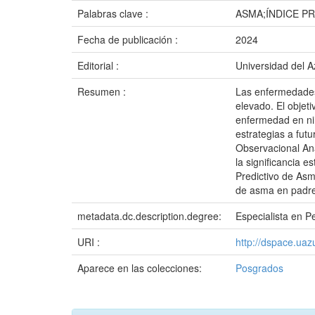
Palabras clave :
ASMA;ÍNDICE PR
Fecha de publicación :
2024
Editorial :
Universidad del 
Resumen :
Las enfermedades 
elevado. El objet
enfermedad en niñ
estrategias a fut
Observacional Ana
la significancia 
Predictivo de Asma
de asma en padres
metadata.dc.description.degree:
Especialista en Pe
URI :
http://dspace.ua
Aparece en las colecciones:
Posgrados