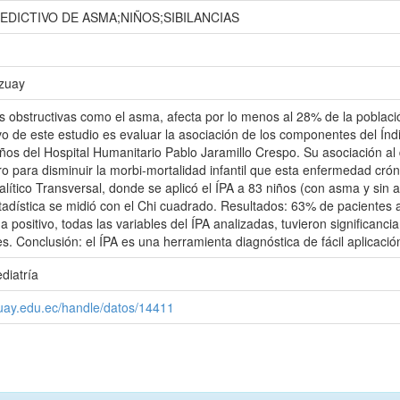
EDICTIVO DE ASMA;NIÑOS;SIBILANCIAS
Azuay
obstructivas como el asma, afecta por lo menos al 28% de la poblaci
ivo de este estudio es evaluar la asociación de los componentes del Índ
os del Hospital Humanitario Pablo Jaramillo Crespo. Su asociación a
uro para disminuir la morbi-mortalidad infantil que esta enfermedad cró
lítico Transversal, donde se aplicó el ÍPA a 83 niños (con asma y sin a
estadística se midió con el Chi cuadrado. Resultados: 63% de pacientes
 positivo, todas las variables del ÍPA analizadas, tuvieron significanci
. Conclusión: el ÍPA es una herramienta diagnóstica de fácil aplicació
diatría
zuay.edu.ec/handle/datos/14411