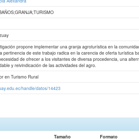
ola Alexandra
BAÑOS;GRANJA;TURISMO
Azuay
tigación propone implementar una granja agroturística en la comunid
pertinencia de este trabajo radica en la carencia de oferta turística b
 necesidad de ofrecer a los visitantes de diversa procedencia, una alter
able y reivindicación de las actividades del agro.
or en Turismo Rural
zuay.edu.ec/handle/datos/14423
Tamaño
Formato