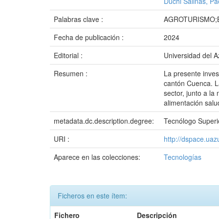
Duchi Salinas, Pa
Palabras clave :
AGROTURISMO;
Fecha de publicación :
2024
Editorial :
Universidad del 
Resumen :
La presente inves
cantón Cuenca. La 
sector, junto a la
alimentación salud
metadata.dc.description.degree:
Tecnólogo Superi
URI :
http://dspace.ua
Aparece en las colecciones:
Tecnologías
Ficheros en este ítem:
Fichero
Descripción