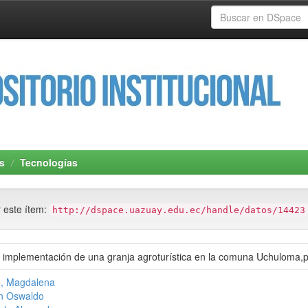
s
Tecnologías
r este ítem:
http://dspace.uazuay.edu.ec/handle/datos/14423
a implementación de una granja agroturística en la comuna Uchuloma,
o, Magdalena
on Oswaldo