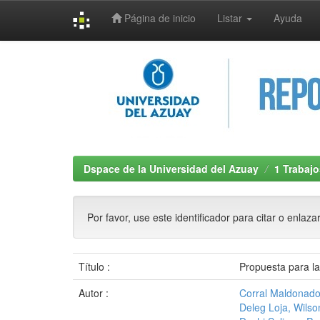
Página de inicio
Listar
Ayuda
Skip
navigation
Dspace de la Universidad del Azuay
1 Trabajo
Por favor, use este identificador para citar o enlaza
Título :
Propuesta para l
Autor :
Corral Maldonad
Deleg Loja, Wils