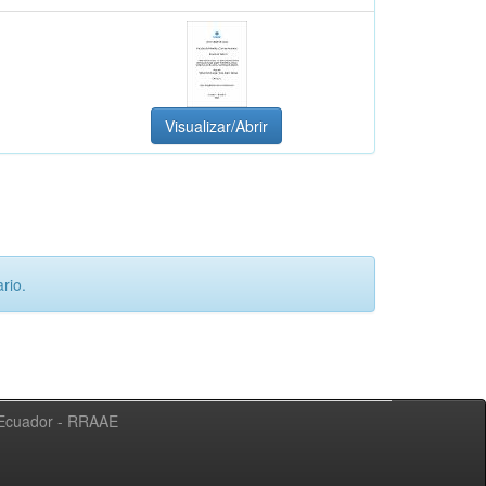
Visualizar/Abrir
rio.
l Ecuador - RRAAE