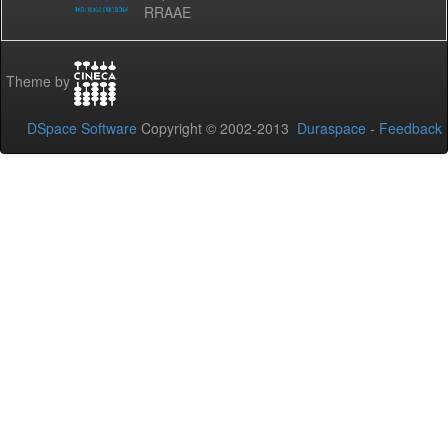
RRAAE
Theme by
DSpace Software
Copyright © 2002-2013
Duraspace
-
Feedback