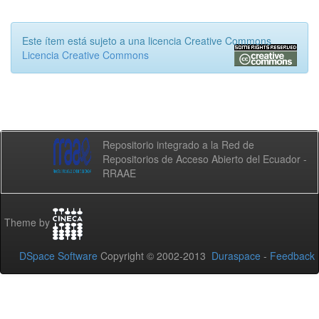
Este ítem está sujeto a una licencia Creative Commons
Licencia Creative Commons
Repositorio integrado a la Red de
Repositorios de Acceso Abierto del Ecuador -
RRAAE
Theme by
DSpace Software
Copyright © 2002-2013
Duraspace
-
Feedback