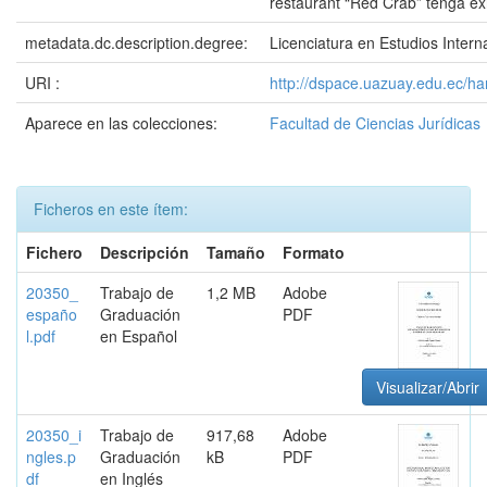
restaurant “Red Crab” tenga éxi
metadata.dc.description.degree:
Licenciatura en Estudios Intern
URI :
http://dspace.uazuay.edu.ec/h
Aparece en las colecciones:
Facultad de Ciencias Jurídicas
Ficheros en este ítem:
Fichero
Descripción
Tamaño
Formato
20350_
Trabajo de
1,2 MB
Adobe
españo
Graduación
PDF
l.pdf
en Español
Visualizar/Abrir
20350_i
Trabajo de
917,68
Adobe
ngles.p
Graduación
kB
PDF
df
en Inglés