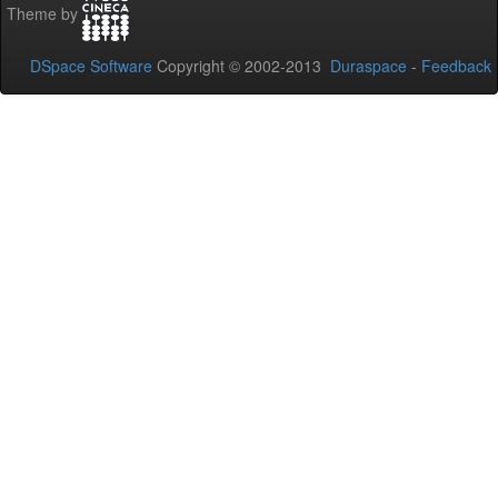
Theme by
DSpace Software
Copyright © 2002-2013
Duraspace
-
Feedback