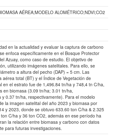
IOMASA AÉREA;MODELO ALOMÉTRICO;NDVI;CO2
ad en la actualidad y evaluar la captura de carbono
o se enfoca específicamente en el Bosque Protector
l Azuay, como caso de estudio. El objetivo de
, utilizando imágenes satelitales. Para ello, se
iámetro a altura del pecho (DAP) = 5 cm. Las
 aérea total (BT) y el Índice de Vegetación de
 en el estrato fue de 1,496.84 tn/ha y 748,4 tn C/ha,
s en biomasa (3.09 tn/ha; 3.01 tn/ha,
a y 0.37 tn/ha, respectivamente). Para el modelo
de la imagen satelital del año 2023 y biomasa por
2014 y 2023, donde se obtuvo 633.60 ton C/ha & 2.325
8 ton C/ha y 36 ton CO2, además en ese período ha
tran la relación entre biomasa y carbono con datos
te para futuras investigaciones.