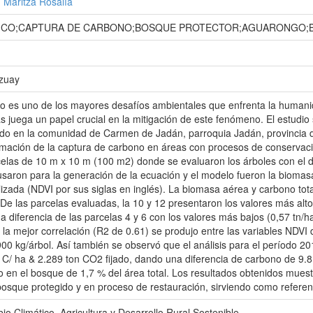
 Maritza Rosalía
TICO;CAPTURA DE CARBONO;BOSQUE PROTECTOR;AGUARONGO;B
Azuay
co es uno de los mayores desafíos ambientales que enfrenta la humanid
s juega un papel crucial en la mitigación de este fenómeno. El estudi
o en la comunidad de Carmen de Jadán, parroquia Jadán, provincia de
timación de la captura de carbono en áreas con procesos de conservación
celas de 10 m x 10 m (100 m2) donde se evaluaron los árboles con el d
usaron para la generación de la ecuación y el modelo fueron la biomasa
izada (NDVI por sus siglas en inglés). La biomasa aérea y carbono total
De las parcelas evaluadas, la 10 y 12 presentaron los valores más alto
a diferencia de las parcelas 4 y 6 con los valores más bajos (0,57 tn/h
 la mejor correlación (R2 de 0.61) se produjo entre las variables NDVI 
00 kg/árbol. Así también se observó que el análisis para el período 
 C/ ha & 2.289 ton CO2 fijado, dando una diferencia de carbono de 9.
o en el bosque de 1,7 % del área total. Los resultados obtenidos mues
 bosque protegido y en proceso de restauración, sirviendo como referen
o Climático, Agricultura y Desarrollo Rural Sostenible