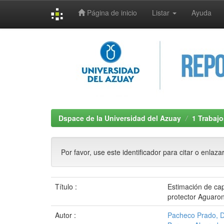
Página de inicio
Listar
Ayuda
Skip
navigation
Dspace de la Universidad del Azuay
1 Trabajo
Por favor, use este identificador para citar o enlaza
Título :
Estimación de cap
protector Aguaro
Autor :
Pacheco Prado, D