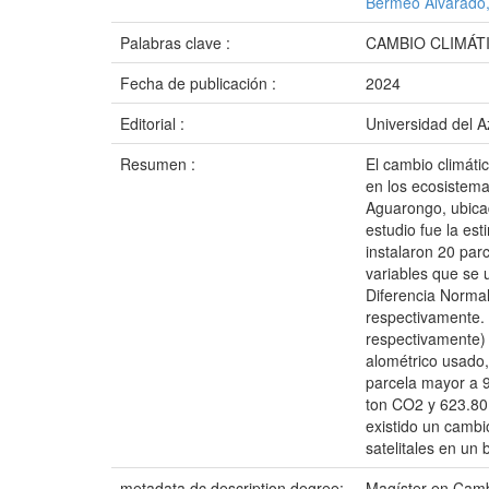
Bermeo Alvarado,
Palabras clave :
CAMBIO CLIMÁ
Fecha de publicación :
2024
Editorial :
Universidad del 
Resumen :
El cambio climáti
en los ecosistema
Aguarongo, ubicad
estudio fue la es
instalaron 20 par
variables que se 
Diferencia Normal
respectivamente. 
respectivamente) 
alométrico usado,
parcela mayor a 9
ton CO2 y 623.80
existido un cambi
satelitales en un
metadata.dc.description.degree:
Magíster en Cambi