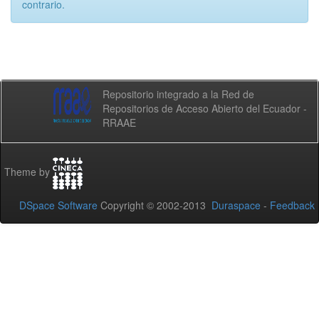
contrario.
Repositorio integrado a la Red de
Repositorios de Acceso Abierto del Ecuador -
RRAAE
Theme by
DSpace Software
Copyright © 2002-2013
Duraspace
-
Feedback