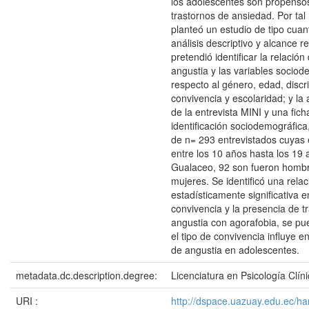
los adolescentes son propensos
trastornos de ansiedad. Por tal
planteó un estudio de tipo cuant
análisis descriptivo y alcance re
pretendió identificar la relación
angustia y las variables socio
respecto al género, edad, discr
convivencia y escolaridad; y la 
de la entrevista MINI y una fich
identificación sociodemográfic
de n= 293 entrevistados cuyas 
entre los 10 años hasta los 19 
Gualaceo, 92 son fueron homb
mujeres. Se identificó una relac
estadísticamente significativa en
convivencia y la presencia de t
angustia con agorafobia, se pu
el tipo de convivencia influye e
de angustia en adolescentes.
metadata.dc.description.degree:
Licenciatura en Psicología Clín
URI :
http://dspace.uazuay.edu.ec/h