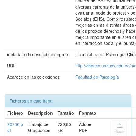
una distribución equitativa en
diversas carreras de la univer
evaluar a modo de pretest y pos
Sociales (EHS). Como resultado
mejorías en las distintas área
de los propios derechos y hace
mejora importante en el área d
en interacción social y el puntaj
metadata.dc.description.degree:
Licenciatura en Psicología Clín
URI :
http://dspace.uazuay.edu.ec/h
Aparece en las colecciones:
Facultad de Psicología
Ficheros en este ítem:
Fichero
Descripción
Tamaño
Formato
20766.p
Trabajo de
720,85
Adobe
df
Graduación
kB
PDF