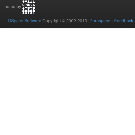
Theme by
DSpace Software
Copyright © 2002-2013
Duraspace
-
Feedback