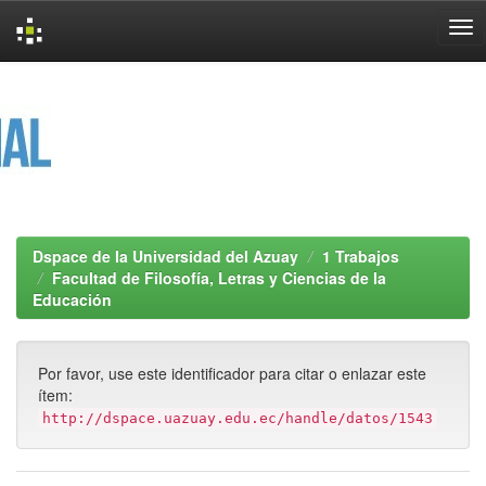
Skip
navigation
Dspace de la Universidad del Azuay
1 Trabajos
Facultad de Filosofía, Letras y Ciencias de la
Educación
Por favor, use este identificador para citar o enlazar este
ítem:
http://dspace.uazuay.edu.ec/handle/datos/1543