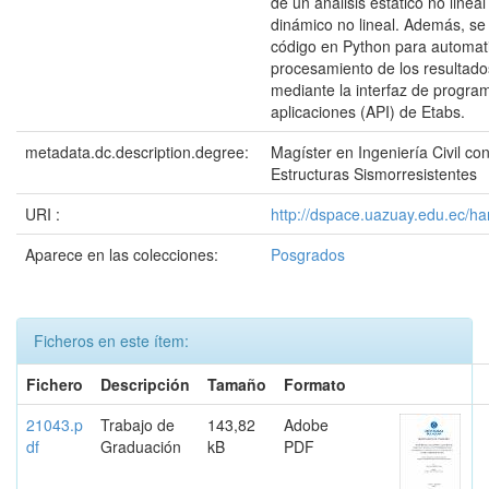
de un análisis estático no lineal
dinámico no lineal. Además, se
código en Python para automati
procesamiento de los resultado
mediante la interfaz de progra
aplicaciones (API) de Etabs.
metadata.dc.description.degree:
Magíster en Ingeniería Civil c
Estructuras Sismorresistentes
URI :
http://dspace.uazuay.edu.ec/h
Aparece en las colecciones:
Posgrados
Ficheros en este ítem:
Fichero
Descripción
Tamaño
Formato
21043.p
Trabajo de
143,82
Adobe
df
Graduación
kB
PDF