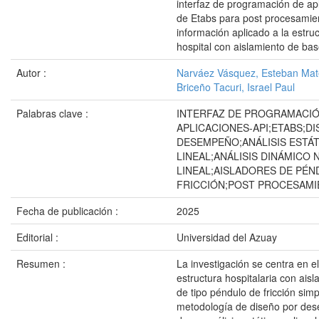
interfaz de programación de ap
de Etabs para post procesamie
información aplicado a la estru
hospital con aislamiento de ba
Autor :
Narváez Vásquez, Esteban Ma
Briceño Tacuri, Israel Paul
Palabras clave :
INTERFAZ DE PROGRAMACIÓ
APLICACIONES-API;ETABS;D
DESEMPEÑO;ANÁLISIS ESTÁ
LINEAL;ANÁLISIS DINÁMICO 
LINEAL;AISLADORES DE PÉN
FRICCIÓN;POST PROCESAM
Fecha de publicación :
2025
Editorial :
Universidad del Azuay
Resumen :
La investigación se centra en e
estructura hospitalaria con ais
de tipo péndulo de fricción simp
metodología de diseño por de