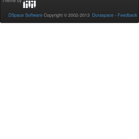
Theme by
DSpace Software
Copyright © 2002-2013
Duraspace
-
Feedback