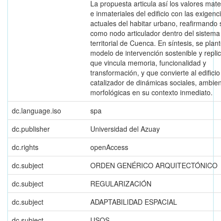
La propuesta articula así los valores mate
e inmateriales del edificio con las exigenc
actuales del habitar urbano, reafirmando 
como nodo articulador dentro del sistema
territorial de Cuenca. En síntesis, se plan
modelo de intervención sostenible y replic
que vincula memoria, funcionalidad y
transformación, y que convierte al edifici
catalizador de dinámicas sociales, ambien
morfológicas en su contexto inmediato.
dc.language.iso
spa
dc.publisher
Universidad del Azuay
dc.rights
openAccess
dc.subject
ORDEN GENÉRICO ARQUITECTÓNICO
dc.subject
REGULARIZACIÓN
dc.subject
ADAPTABILIDAD ESPACIAL
dc.subject
USOS