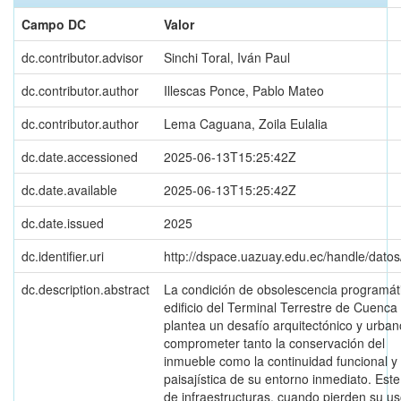
Campo DC
Valor
dc.contributor.advisor
Sinchi Toral, Iván Paul
dc.contributor.author
Illescas Ponce, Pablo Mateo
dc.contributor.author
Lema Caguana, Zoila Eulalia
dc.date.accessioned
2025-06-13T15:25:42Z
dc.date.available
2025-06-13T15:25:42Z
dc.date.issued
2025
dc.identifier.uri
http://dspace.uazuay.edu.ec/handle/dato
dc.description.abstract
La condición de obsolescencia programát
edificio del Terminal Terrestre de Cuenca
plantea un desafío arquitectónico y urbano
comprometer tanto la conservación del
inmueble como la continuidad funcional y
paisajística de su entorno inmediato. Este
de infraestructuras, cuando pierden su u