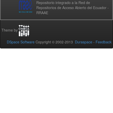
Repositorio integrado a la Red de
Repositorios de Acceso Abierto del Ecuador -
RRAAE
Theme by
DSpace Software
Copyright © 2002-2013
Duraspace
-
Feedback