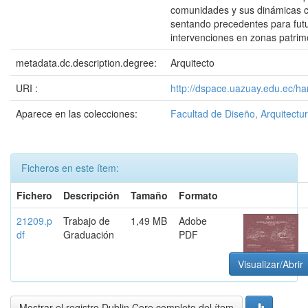
comunidades y sus dinámicas cu
sentando precedentes para fut
intervenciones en zonas patrim
metadata.dc.description.degree:
Arquitecto
URI :
http://dspace.uazuay.edu.ec/h
Aparece en las colecciones:
Facultad de Diseño, Arquitectur
Ficheros en este ítem:
Fichero
Descripción
Tamaño
Formato
21209.p
Trabajo de
1,49 MB
Adobe
df
Graduación
PDF
Visualizar/Abrir
Mostrar el registro Dublin Core completo del ítem