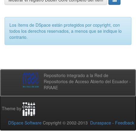
Los ítems de DSpace están protegidos por copyright, con
todos los derechos reservados, a menos que se indique lo
contrario.
Repositorio integrado a la Red de
Repositorios de Acceso Abierto del Ecuador -
RRAAE
Theme by
DSpace Software
Copyright © 2002-2013
Duraspace
-
Feedback