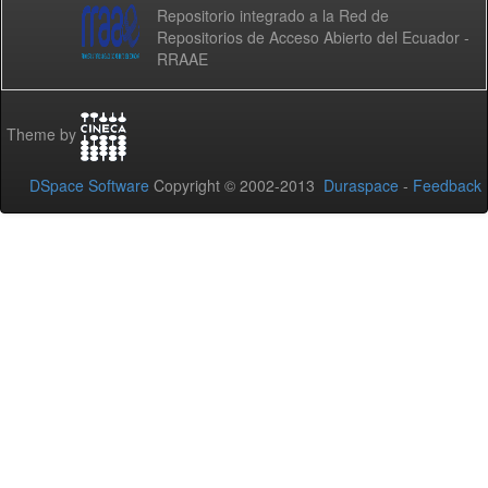
Repositorio integrado a la Red de
Repositorios de Acceso Abierto del Ecuador -
RRAAE
Theme by
DSpace Software
Copyright © 2002-2013
Duraspace
-
Feedback