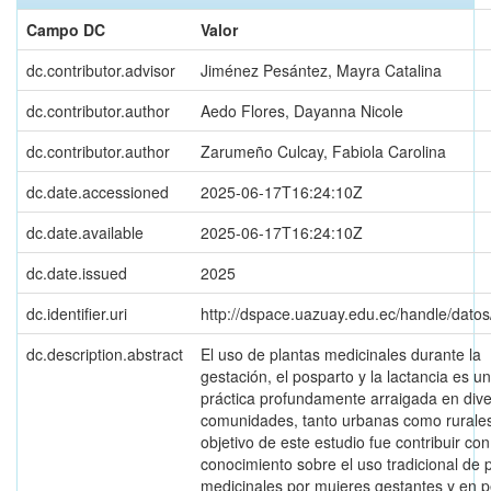
Campo DC
Valor
dc.contributor.advisor
Jiménez Pesántez, Mayra Catalina
dc.contributor.author
Aedo Flores, Dayanna Nicole
dc.contributor.author
Zarumeño Culcay, Fabiola Carolina
dc.date.accessioned
2025-06-17T16:24:10Z
dc.date.available
2025-06-17T16:24:10Z
dc.date.issued
2025
dc.identifier.uri
http://dspace.uazuay.edu.ec/handle/dato
dc.description.abstract
El uso de plantas medicinales durante la
gestación, el posparto y la lactancia es u
práctica profundamente arraigada en div
comunidades, tanto urbanas como rurales
objetivo de este estudio fue contribuir con
conocimiento sobre el uso tradicional de 
medicinales por mujeres gestantes y en p