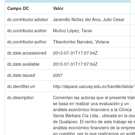
Campo DC
Valor
dc.contributor.advisor
Jaramillo Núñez del Arco, Julio Cesar
dc.contributor.author
Muñoz López, Tania
dc.contributor.author
Tibanlombo Narváez, Viviana
dc.date.accessioned
2013-07-31T17:07:04Z
dc.date.available
2013-07-31T17:07:04Z
dc.date.issued
2007
dc.identifier.uri
http://dspace.uazuay.edu.ec/handle/datos
dc.description
Comentan las autoras que el presente trab
se basa en realizar una evaluación y un
análisis económico-financiero a la Clínica
Santa Bárbara Cía Ltda., ubicada en la ci
de Gualaceo. El centro de este trabajo es e
análisis económico financiero de la empre
en cuestión, por lo que realizamos un análi