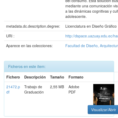
del consumo. Esta solución bus
mediante una comunicación vis
a las dinámicas cognitivas y cul
adolescente.
metadata.dc.description.degree:
Licenciatura en Diseño Gráfico
URI :
http://dspace.uazuay.edu.ec/h
Aparece en las colecciones:
Facultad de Diseño, Arquitectur
Ficheros en este ítem:
Fichero
Descripción
Tamaño
Formato
21472.p
Trabajo de
2,55 MB
Adobe
df
Graduación
PDF
Visualizar/Abrir