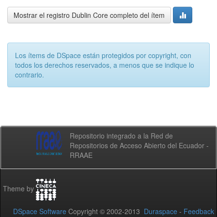
Mostrar el registro Dublin Core completo del ítem
Los ítems de DSpace están protegidos por copyright, con
todos los derechos reservados, a menos que se indique lo
contrario.
Repositorio integrado a la Red de
Repositorios de Acceso Abierto del Ecuador -
RRAAE
Theme by
DSpace Software
Copyright © 2002-2013
Duraspace
-
Feedback