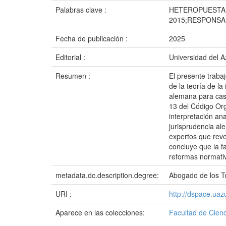
Palabras clave :
HETEROPUESTA 
2015;RESPONSA
Fecha de publicación :
2025
Editorial :
Universidad del 
Resumen :
El presente trabaj
de la teoría de la
alemana para caso
13 del Código Org
interpretación an
jurisprudencia al
expertos que reve
concluye que la f
reformas normativ
metadata.dc.description.degree:
Abogado de los Tr
URI :
http://dspace.ua
Aparece en las colecciones:
Facultad de Cienc