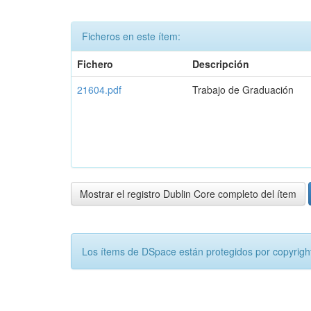
Ficheros en este ítem:
Fichero
Descripción
21604.pdf
Trabajo de Graduación
Mostrar el registro Dublin Core completo del ítem
Los ítems de DSpace están protegidos por copyright