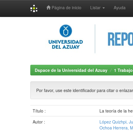
Página de inicio
Listar
Ayuda
Skip
navigation
Dspace de la Universidad del Azuay
1 Trabajo
Por favor, use este identificador para citar o enlaza
Título :
La teoría de la he
Autor :
López Quizhpi, J
Ochoa Herrera, M