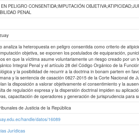
EN PELIGRO CONSENTIDA;IMPUTACIÓN OBJETIVA;ATIPICIDAD;JU
BILIDAD PENAL
Azuay
o analiza la heteropuesta en peligro consentida como criterio de atipic
 imputación objetiva, se exponen los postulados de equiparación, punici
s en que la víctima asume voluntariamente un riesgo creado por un terc
ánico Integral Penal y el artículo 28 del Código Orgánico de la Función
alógica y la posibilidad de recurrir a la doctrina in bonam partem en f
emana y la sentencia de casación 0827-2015 de la Corte Nacional de Ju
lan la disposición a valorar objetivamente el consentimiento y la ausen
alta de regulación expresa y la dispersión doctrinal impiden su aplica
as, capacitación de operadores y generación de jurisprudencia para s
ibunales de Justicia de la República
zuay.edu.ec/handle/datos/16089
ias Jurídicas