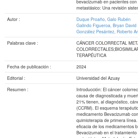
bevacizumab en pacientes con c
metastásico: Una revisión siste
Autor :
Duque Proaño, Galo Rubén
Galindo Figueroa, Bryan David
González Pesántez, Roberto A
Palabras clave :
CÁNCER COLORRECTAL MET
COLORRECTALES;BIOSIMILA
TERAPÉUTICA
Fecha de publicación :
2024
Editorial :
Universidad del Azuay
Resumen :
Introducción: El cáncer colorre
causa de diagnosticada y muert
21% tienen, al diagnóstico, cán
(CCRM). El esquema terapéuti
medicamento Bevacizumab com
quimioterapia de primera línea.
eficacia de los medicamentos bi
Bevacizumab en el tratamiento 