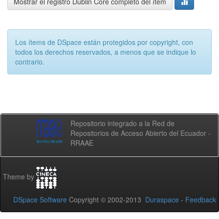
Mostrar el registro Dublin Core completo del ítem
Los ítems de DSpace están protegidos por copyright, con
todos los derechos reservados, a menos que se indique lo
contrario.
Repositorio integrado a la Red de
Repositorios de Acceso Abierto del Ecuador -
RRAAE
Theme by
DSpace Software
Copyright © 2002-2013
Duraspace
-
Feedback