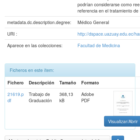
podrían considerarse como ree
referencia en el tratamiento de 
metadata.dc.description.degree:
Médico General
URI :
http://dspace.uazuay.edu.ec/h
Aparece en las colecciones:
Facultad de Medicina
Ficheros en este ítem:
Fichero
Descripción
Tamaño
Formato
21619.p
Trabajo de
368,13
Adobe
df
Graduación
kB
PDF
Visualizar/Abrir