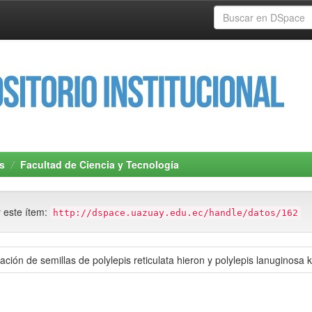
s
Facultad de Ciencia y Tecnología
r este ítem:
http://dspace.uazuay.edu.ec/handle/datos/162
ión de semillas de polylepis reticulata hieron y polylepis lanuginosa 