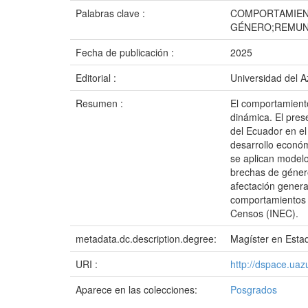
Palabras clave :
COMPORTAMIENT
GÉNERO;REMUN
Fecha de publicación :
2025
Editorial :
Universidad del 
Resumen :
El comportamiento
dinámica. El pres
del Ecuador en el
desarrollo económ
se aplican modelo
brechas de géner
afectación genera
comportamientos d
Censos (INEC).
metadata.dc.description.degree:
Magíster en Estad
URI :
http://dspace.ua
Aparece en las colecciones:
Posgrados