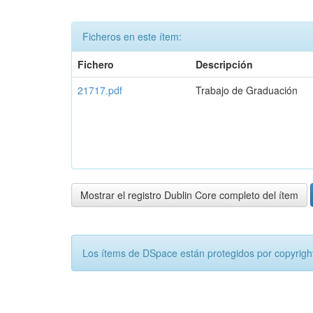
Ficheros en este ítem:
Fichero
Descripción
21717.pdf
Trabajo de Graduación
Mostrar el registro Dublin Core completo del ítem
Los ítems de DSpace están protegidos por copyright