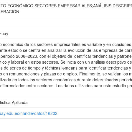
O ECONÓMICO;SECTORES EMPRESARIALES;ANÁLISIS DESCRIPTI
ERACIÓN
Azuay
 económico de los sectores empresariales es variable y en ocasiones 
ente estudio se centra en analizar la evolución de las empresas de cará
 periodo 2006–2023, con el objetivo de identificar tendencias y patron
ico y laboral en estos sectores. Se inicia con un análisis descriptivo 
s de series de tiempo y técnicas k-means para identificar tendencias 
o en remuneraciones y plazas de empleo. Finalmente, se validan los 
lizada en todos los sectores económicos durante determinados period
iferenciados entre sectores. Los datos utilizados para este estudio pro
ística Aplicada
zuay.edu.ec/handle/datos/16202