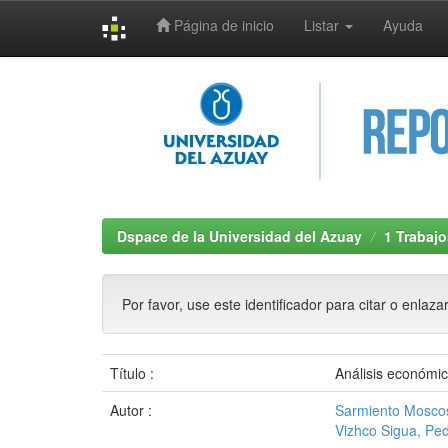
Página de inicio
Listar
Ayuda
Skip
navigation
Dspace de la Universidad del Azuay
1 Trabajo
Por favor, use este identificador para citar o enlaza
Título :
Análisis económic
Autor :
Sarmiento Moscos
Vizhco Sigua, Pe