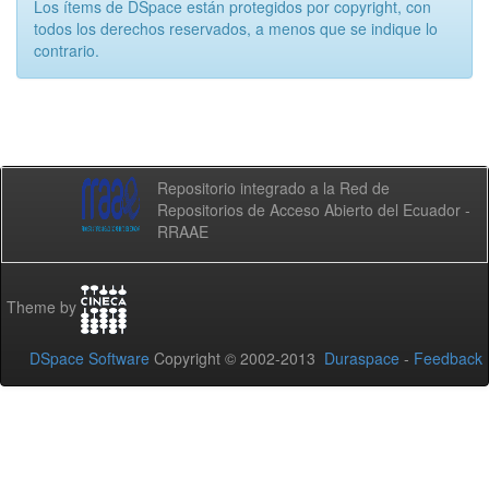
Los ítems de DSpace están protegidos por copyright, con
todos los derechos reservados, a menos que se indique lo
contrario.
Repositorio integrado a la Red de
Repositorios de Acceso Abierto del Ecuador -
RRAAE
Theme by
DSpace Software
Copyright © 2002-2013
Duraspace
-
Feedback