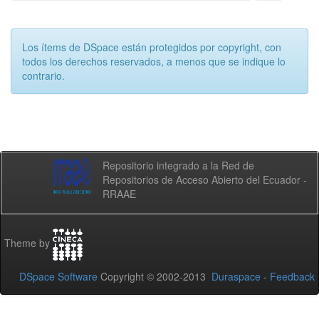
Los ítems de DSpace están protegidos por copyright, con
todos los derechos reservados, a menos que se indique lo
contrario.
Repositorio integrado a la Red de
Repositorios de Acceso Abierto del Ecuador -
RRAAE
Theme by
DSpace Software
Copyright © 2002-2013
Duraspace
-
Feedback