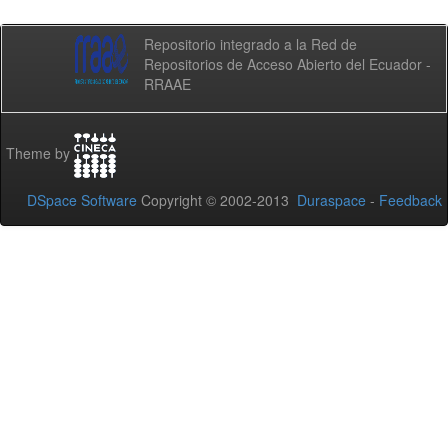
Repositorio integrado a la Red de
Repositorios de Acceso Abierto del Ecuador -
RRAAE
Theme by
DSpace Software
Copyright © 2002-2013
Duraspace
-
Feedback