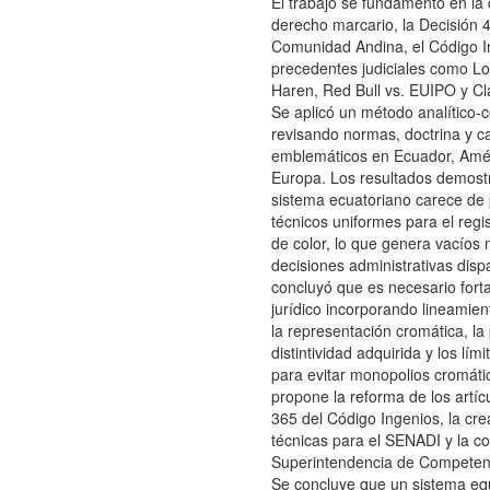
El trabajo se fundamentó en la 
derecho marcario, la Decisión 
Comunidad Andina, el Código I
precedentes judiciales como Lo
Haren, Red Bull vs. EUIPO y Cla
Se aplicó un método analítico-
revisando normas, doctrina y c
emblemáticos en Ecuador, Amér
Europa. Los resultados demost
sistema ecuatoriano carece de
técnicos uniformes para el regi
de color, lo que genera vacíos 
decisiones administrativas disp
concluyó que es necesario fort
jurídico incorporando lineamien
la representación cromática, la
distintividad adquirida y los lím
para evitar monopolios cromátic
propone la reforma de los artíc
365 del Código Ingenios, la cre
técnicas para el SENADI y la co
Superintendencia de Competen
Se concluye que un sistema equ