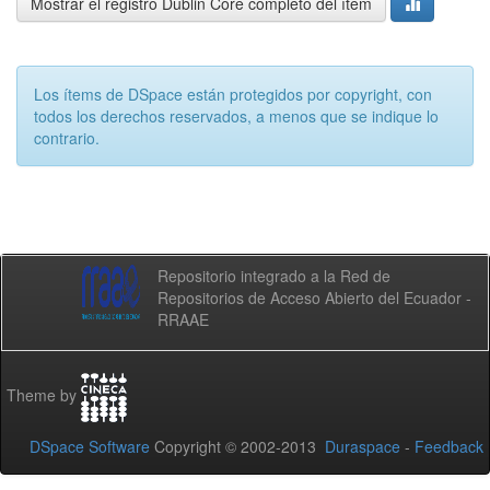
Mostrar el registro Dublin Core completo del ítem
Los ítems de DSpace están protegidos por copyright, con
todos los derechos reservados, a menos que se indique lo
contrario.
Repositorio integrado a la Red de
Repositorios de Acceso Abierto del Ecuador -
RRAAE
Theme by
DSpace Software
Copyright © 2002-2013
Duraspace
-
Feedback