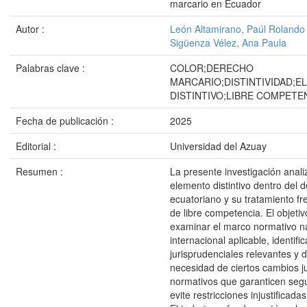
marcario en Ecuador
Autor :
León Altamirano, Paúl Rolando
Sigüenza Vélez, Ana Paula
Palabras clave :
COLOR;DERECHO
MARCARIO;DISTINTIVIDAD;
DISTINTIVO;LIBRE COMPETE
Fecha de publicación :
2025
Editorial :
Universidad del Azuay
Resumen :
La presente investigación anali
elemento distintivo dentro del 
ecuatoriano y su tratamiento fre
de libre competencia. El objetiv
examinar el marco normativo n
internacional aplicable, identific
jurisprudenciales relevantes y 
necesidad de ciertos cambios ju
normativos que garanticen segu
evite restricciones injustificad