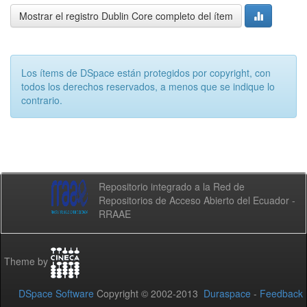
Mostrar el registro Dublin Core completo del ítem
Los ítems de DSpace están protegidos por copyright, con
todos los derechos reservados, a menos que se indique lo
contrario.
Repositorio integrado a la Red de
Repositorios de Acceso Abierto del Ecuador -
RRAAE
Theme by
DSpace Software
Copyright © 2002-2013
Duraspace
-
Feedback