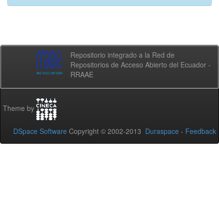
Repositorio integrado a la Red de
Repositorios de Acceso Abierto del Ecuador -
RRAAE
Theme by
DSpace Software
Copyright © 2002-2013
Duraspace
-
Feedback