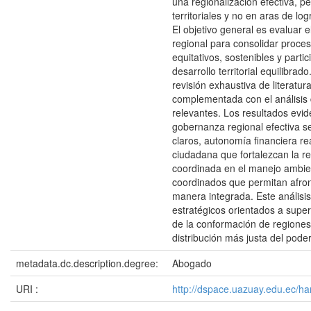
una regionalización efectiva, 
territoriales y no en aras de lo
El objetivo general es evaluar 
regional para consolidar proce
equitativos, sostenibles y parti
desarrollo territorial equilibra
revisión exhaustiva de literatu
complementada con el análisis 
relevantes. Los resultados evi
gobernanza regional efectiva s
claros, autonomía financiera r
ciudadana que fortalezcan la re
coordinada en el manejo ambien
coordinados que permitan afront
manera integrada. Este análisi
estratégicos orientados a supera
de la conformación de regiones
distribución más justa del pode
metadata.dc.description.degree:
Abogado
URI :
http://dspace.uazuay.edu.ec/h