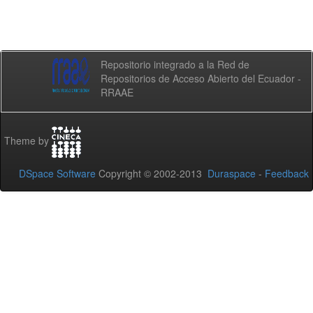
Repositorio integrado a la Red de
Repositorios de Acceso Abierto del Ecuador -
RRAAE
Theme by
DSpace Software
Copyright © 2002-2013
Duraspace
-
Feedback