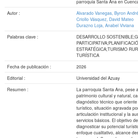
parroquia Santa Ana en Cuenc
Autor :
Alvarado Vanegas, Byron Andr
Criollo Vásquez, David Mateo
Durazno Loja, Anabel Viviana
Palabras clave :
DESARROLLO SOSTENIBLE;
PARTICIPATIVA;PLANIFICACI
ESTRATÉGICA;TURISMO RUR
TURÍSTICA
Fecha de publicación :
2026
Editorial :
Universidad del Azuay
Resumen :
La parroquia Santa Ana, pese a
patrimonio cultural y natural, c
diagnóstico técnico que oriente
turístico, situación agravada por
articulación institucional y la a
servicios básicos. El objetivo d
diagnosticar su potencial turís
enfoque cualitativo, alcance des