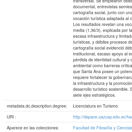
transversal. Se emplearon obser
documental, entrevistas semies
cartografía social, junto con un
vocación turística adaptada al c
Los resultados revelan una voca
media (1,36/3), explicada por 
escasa infraestructura y limitad
turísticas, y débiles procesos 
cartografía social evidenció débi
institucional, escaso apoyo al 
pérdida de identidad cultural y 
ambiental como barreras crític
que Santa Ana posee un potenci
requiere fortalecer la gobernanz
la infraestructura y la promoci
desarrollo turístico sostenible.
siete ejes estratégicos.
metadata.dc.description.degree:
Licenciatura en Turismo
URI :
http://dspace.uazuay.edu.ec/h
Aparece en las colecciones:
Facultad de Filosofía y Cienc